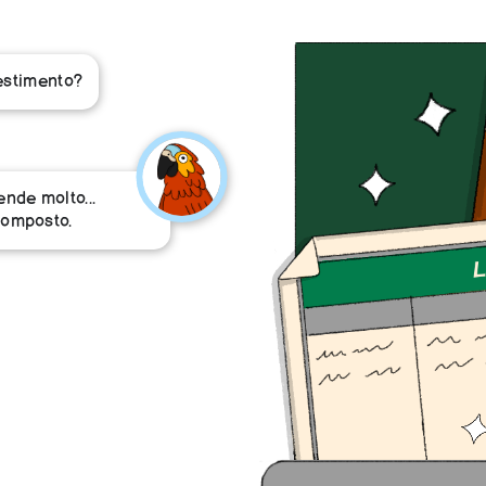
vestimento?
nde molto...
composto.