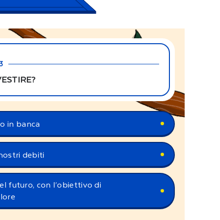
3
VESTIRE?
ro in banca
nostri debiti
 futuro, con l’obiettivo di
lore