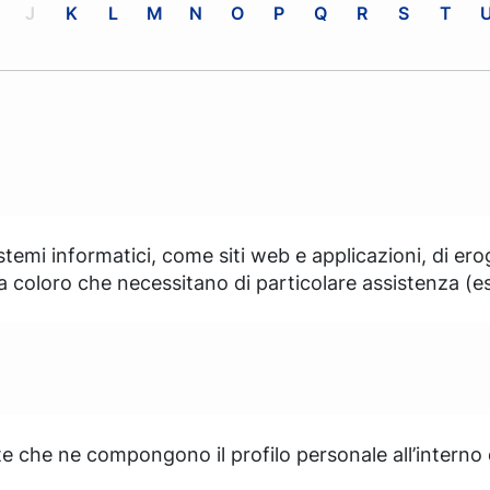
J
K
L
M
N
O
P
Q
R
S
T
stemi informatici, come siti web e applicazioni, di er
 a coloro che necessitano di particolare assistenza (es.
ente che ne compongono il profilo personale all’intern
.