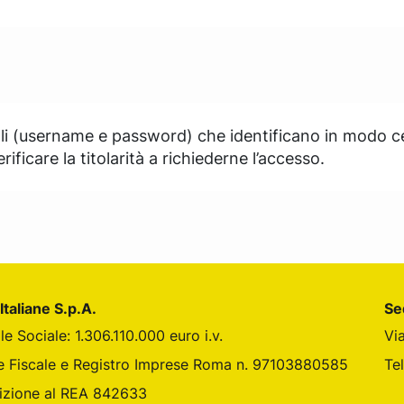
ali (username e password) che identificano in modo ce
ificare la titolarità a richiederne l’accesso.
Italiane S.p.A.
Se
le Sociale: 1.306.110.000 euro i.v.
Vi
din
 Instagram
ane su Youtube
e Fiscale e Registro Imprese Roma n. 97103880585
Te
rizione al REA 842633