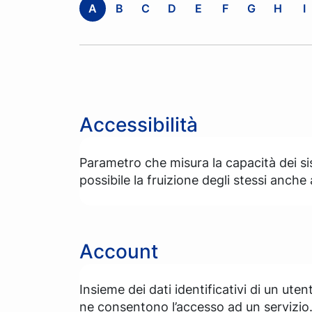
A
B
C
D
E
F
G
H
I
Accessibilità
Parametro che misura la capacità dei si
possibile la fruizione degli stessi anche
Account
Insieme dei dati identificativi di un ut
ne consentono l’accesso ad un servizio