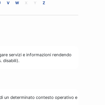
U
V
W
X
Y
Z
ogare servizi e informazioni rendendo
 disabili).
o di un determinato contesto operativo e