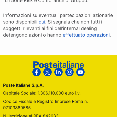
funzione Risk e Compliance di Gruppo.
Informazioni su eventuali partecipazioni azionarie
sono disponibili
qui
. Si segnala che non tutti i
soggetti rilevanti ai fini dell’internal dealing
detengono azioni o hanno
effettuato operazioni
.
Footer Poste Italiane
Segui Poste Italiane su Facebook
Segui Poste Italiane su X
Segui Poste Italiane su Link
Segui Poste Italiane s
Segui Poste Ital
Poste Italiane S.p.A.
Capitale Sociale: 1.306.110.000 euro i.v.
Codice Fiscale e Registro Imprese Roma n.
97103880585
N. Iscrizione al REA 842633