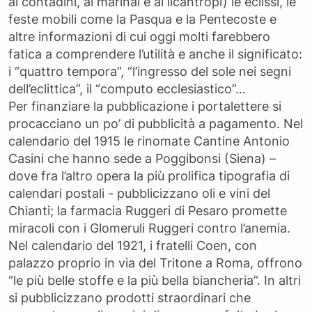
ai contadini, ai marinai e ai licantropi) le eclissi, le
feste mobili come la Pasqua e la Pentecoste e
altre informazioni di cui oggi molti farebbero
fatica a comprendere l’utilità e anche il significato:
i “quattro tempora”, “l’ingresso del sole nei segni
dell’eclittica”, il “computo ecclesiastico”…
Per finanziare la pubblicazione i portalettere si
procacciano un po’ di pubblicità a pagamento. Nel
calendario del 1915 le rinomate Cantine Antonio
Casini che hanno sede a Poggibonsi (Siena) –
dove fra l’altro opera la più prolifica tipografia di
calendari postali - pubblicizzano oli e vini del
Chianti; la farmacia Ruggeri di Pesaro promette
miracoli con i Glomeruli Ruggeri contro l’anemia.
Nel calendario del 1921, i fratelli Coen, con
palazzo proprio in via del Tritone a Roma, offrono
“le più belle stoffe e la più bella biancheria”. In altri
si pubblicizzano prodotti straordinari che