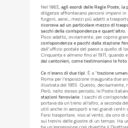
Nel 1863
, agli esordi delle Regie Poste, l
diligenze affrontavano percorsi impervi in t
furgoni, aerei…mezzi più adatti a traspor
ricorreva
ad un particolare mezzo di traspo
sacchi della corrispondenza e quant’altro.
Poco adatto, ovviamente, per coprire gran
corrispondenza e pacchi dalla stazione ferro
dall’ufficio postale del paese a quello di l
Cinquanta e almeno fino al 1971, quando era
dai cantonieri, come testimoniano le foto d
Ce n’erano di due tipi
. È a “
trazione uman
Roma per l’esposizione inaugurata due anni 
illustrata del 1955. Questo, decisamente, 
Però, nello stesso periodo, le Poste itali
stazioni ferroviarie
. I sacchi di corrispond
portava da un treno all’altro, a seconda de
utili anche in aeroporti e nei grandi centr
Farsi trasportare, viso al vento, da uno di
sui trenini delle giostre di un tempo. Ha 
ha un’espressione così divertita il Dirett