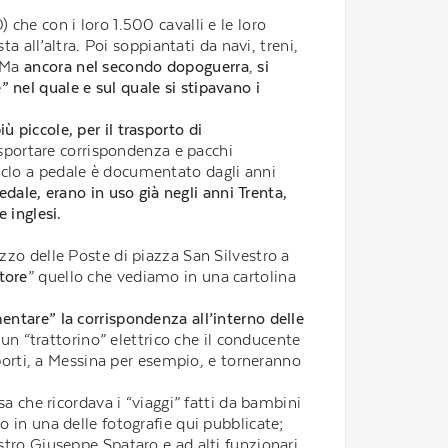
 che con i loro 1.500 cavalli e le loro
a all’altra. Poi soppiantati da navi, treni,
. Ma
ancora nel secondo dopoguerra
,
si
 nel quale e sul quale si stipavano i
ù piccole, per il trasporto di
rasportare corrispondenza e pacchi
riciclo a pedale è documentato dagli anni
pedale, erano in uso già negli anni Trenta,
 inglesi.
azzo delle Poste di piazza San Silvestro a
tore
” quello che vediamo in una cartolina
ntare” la corrispondenza all’interno delle
d un “trattorino” elettrico che il conducente
 porti, a Messina per esempio, e torneranno
sa che ricordava i “viaggi” fatti da bambini
 in una delle fotografie qui pubblicate;
stro Giuseppe Spataro e ad alti funzionari,