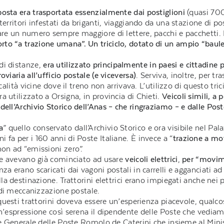
a posta era trasportata essenzialmente dai postiglioni
(quasi 700)
erritori infestati da briganti, viaggiando da una stazione di post
tare un numero sempre maggiore di lettere, pacchi e pacchetti
rto “a trazione umana”. Un triciclo, dotato di un ampio “baule”
di distanze,
era utilizzato principalmente in paesi e cittadine pi
viaria all’ufficio postale (e viceversa)
. Serviva, inoltre, per t
ocalità vicine dove il treno non arrivava. L’utilizzo di questo t
 utilizzato a Orsigna, in provincia di Chieti.
Veicoli simili, a 
ell’Archivio Storico dell’Anas – che ringraziamo – e dalle Poste
a
” quello conservato dall’Archivio Storico e ora visibile nel Pal
fa per i 160 anni di Poste Italiane. È invece a “
trazione a mo
non ad “emissioni zero”.
ane avevano già cominciato ad usare
veicoli elettrici
,
per “movime
enza erano scaricati dai vagoni postali in carrelli e agganciati a
lla destinazione. Trattorini elettrici erano impiegati anche nei
i di meccanizzazione postale.
 questi trattorini doveva essere un’esperienza piacevole, qualco
un’espressione così serena il dipendente delle Poste che vediamo
ore Generale delle Poste Romolo de Caterini che insieme al Mini