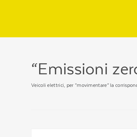
Regione
header
della
pagina
“Emissioni zero”.
Veicoli elettrici, per “movimentare” la corrispond