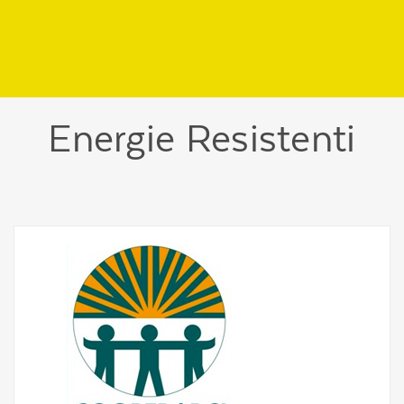
Regione
header
della
pagina
Energie Resistenti