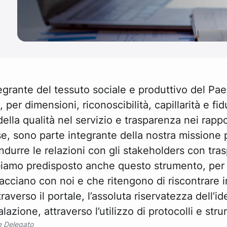
egrante del tessuto sociale e produttivo del Pae
, per dimensioni, riconoscibilità, capillarità e fi
della qualità nel servizio e trasparenza nei rappo
, sono parte integrante della nostra missione p
durre le relazioni con gli stakeholders con tra
biamo predisposto anche questo strumento, per
acciano con noi e che ritengono di riscontrare ir
averso il portale, l’assoluta riservatezza dell’i
zione, attraverso l’utilizzo di protocolli e strum
e Delegato