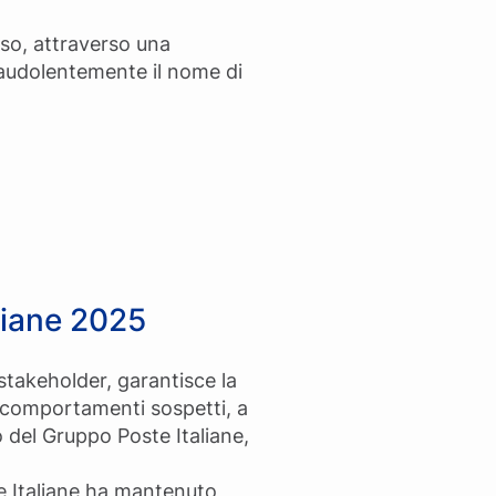
sso, attraverso una
raudolentemente il nome di
liane 2025
li stakeholder, garantisce la
 e comportamenti sospetti, a
o del Gruppo Poste Italiane,
te Italiane ha mantenuto