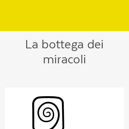
Regione
header
della
pagina
La bottega dei
miracoli