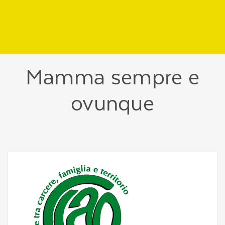
Regione
header
della
pagina
Mamma sempre e
ovunque