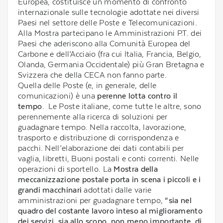
Europea, costituisce un momento di confronto
internazionale sulle tecnologie adottate nei diversi
Paesi nel settore delle Poste e Telecomunicazioni.
Alla Mostra partecipano le Amministrazioni P.T. dei
Paesi che aderiscono alla Comunità Europea del
Carbone e dell’Acciaio (fra cui Italia, Francia, Belgio,
Olanda, Germania Occidentale) più Gran Bretagna e
Svizzera che della CECA non fanno parte.
Quella delle Poste (e, in generale, delle
comunicazioni) è una
perenne lotta contro il
tempo
. Le Poste italiane, come tutte le altre, sono
perennemente alla ricerca di soluzioni per
guadagnare tempo. Nella raccolta, lavorazione,
trasporto e distribuzione di corrispondenza e
pacchi. Nell’elaborazione dei dati contabili per
vaglia, libretti, Buoni postali e conti correnti. Nelle
operazioni di sportello. La
Mostra della
meccanizzazione postale porta in scena i piccoli e i
grandi macchinari
adottati dalle varie
amministrazioni per guadagnare tempo,
“sia nel
quadro del costante lavoro inteso al miglioramento
dei servizi, sia allo scopo, non meno importante, di