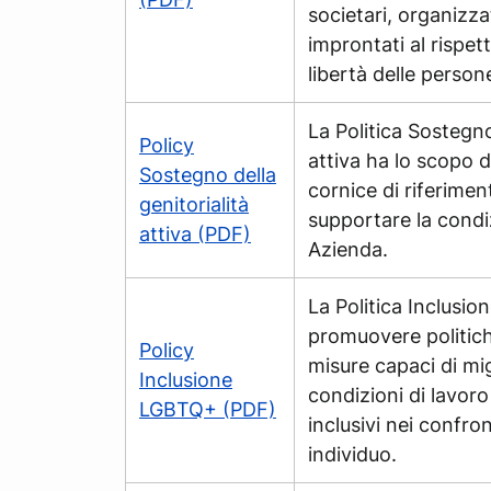
societari, organizzat
improntati al rispetto
libertà delle person
La Politica Sostegno
Policy
attiva ha lo scopo 
Sostegno della
cornice di riferime
genitorialità
supportare la condi
attiva (PDF)
Azienda.
La Politica Inclusi
promuovere politich
Policy
misure capaci di mig
Inclusione
condizioni di lavor
LGBTQ+ (PDF)
inclusivi nei confron
individuo.