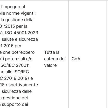
 l’impegno al
lle norme vigenti:
la gestione della
1:2015 per la
ità, ISO 45001:2023
a salute e sicurezza
01:2016 per
ie che potrebbero
Tutta la
ti potenziali e/o
catena del
CdA
 ISO/IEC 27001:
valore
e alle ISO/IEC
EC 27018:2019) e
18 rispettivamente
a sicurezza delle
a gestione dei
a supporto dei