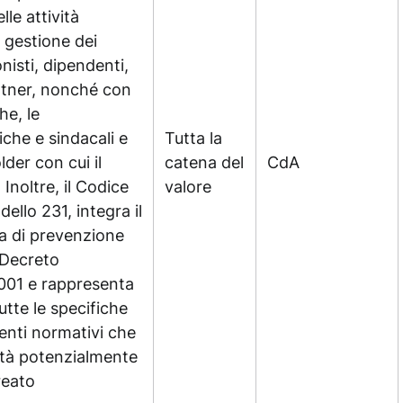
lle attività
a gestione dei
nisti, dipendenti,
partner, nonché con
he, le
iche e sindacali e
Tutta la
older con cui il
catena del
CdA
Inoltre, il Codice
valore
ello 231, integra il
a di prevenzione
al Decreto
2001 e rappresenta
utte le specifiche
menti normativi che
vità potenzialmente
reato