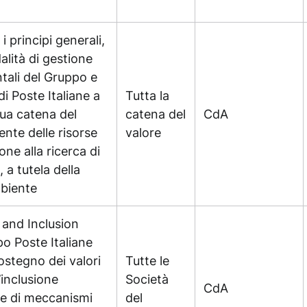
 i principi generali,
dalità di gestione
ntali del Gruppo e
i Poste Italiane a
Tutta la
ua catena del
catena del
CdA
ente delle risorse
valore
one alla ricerca di
 a tutela della
mbiente
y and Inclusion
po Poste Italiane
ostegno dei valori
Tutte le
l’inclusione
Società
CdA
ne di meccanismi
del