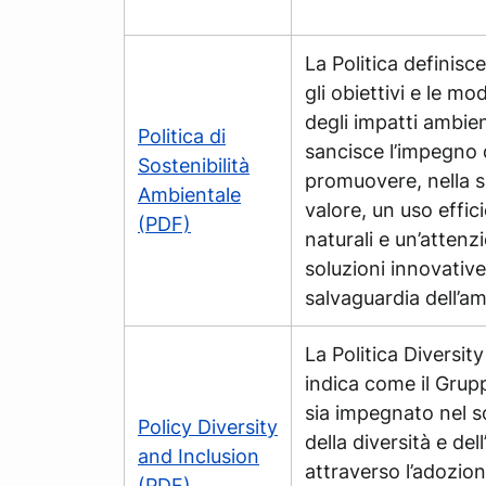
La Politica definisce
gli obiettivi e le mo
degli impatti ambie
Politica di
sancisce l’impegno d
Sostenibilità
promuovere, nella s
Ambientale
valore, un uso effici
(PDF)
naturali e un’attenzi
soluzioni innovative,
salvaguardia dell’a
La Politica Diversit
indica come il Grup
sia impegnato nel s
Policy Diversity
della diversità e del
and Inclusion
attraverso l’adozio
(PDF)