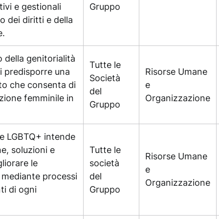
ivi e gestionali
Gruppo
 dei diritti e della
e.
 della genitorialità
Tutte le
di predisporre una
Risorse Umane
Società
nto che consenta di
e
del
zione femminile in
Organizzazione
Gruppo
one LGBTQ+ intende
e, soluzioni e
Tutte le
Risorse Umane
liorare le
società
e
o mediante processi
del
Organizzazione
ti di ogni
Gruppo