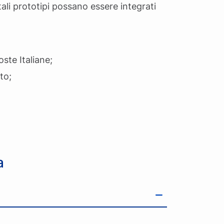
 tali prototipi possano essere integrati
ste Italiane;
to;
a