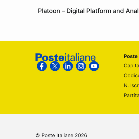
Platoon – Digital Platform and Anal
Footer Poste Italiane
Poste 
Capita
Segui Poste Italiane su Facebook
Segui Poste Italiane su X
Segui Poste Italiane su Linke
Segui Poste Italiane su
Segui Poste Itali
Codic
N. Isc
Partit
© Poste Italiane 2026