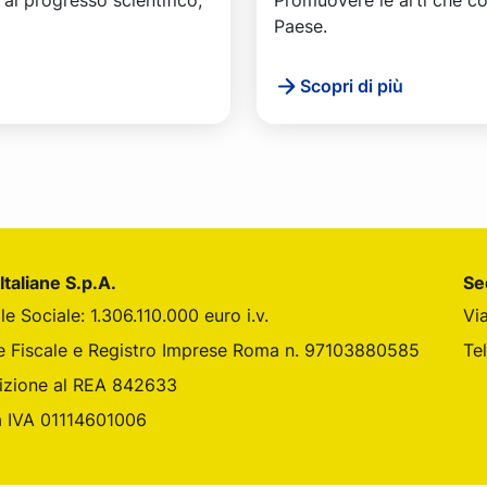
Paese.
Scopri di più
Italiane S.p.A.
Se
le Sociale: 1.306.110.000 euro i.v.
Vi
din
 Instagram
ane su Youtube
e Fiscale e Registro Imprese Roma n. 97103880585
Te
rizione al REA 842633
a IVA 01114601006