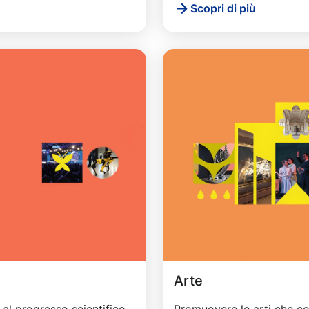
Scopri di più
Arte
 al progresso scientifico,
Promuovere le arti che co