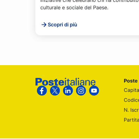
culturale e sociale del Paese.
Scopri di più
Footer Poste Italiane
Poste 
Capita
Segui Poste Italiane su Facebook
Segui Poste Italiane su X
Segui Poste Italiane su Linke
Segui Poste Italiane su
Segui Poste Itali
Codic
N. Isc
Partit