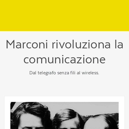
Regione
header
della
pagina
Marconi rivoluziona la
comunicazione
Dal telegrafo senza fili al wireless.