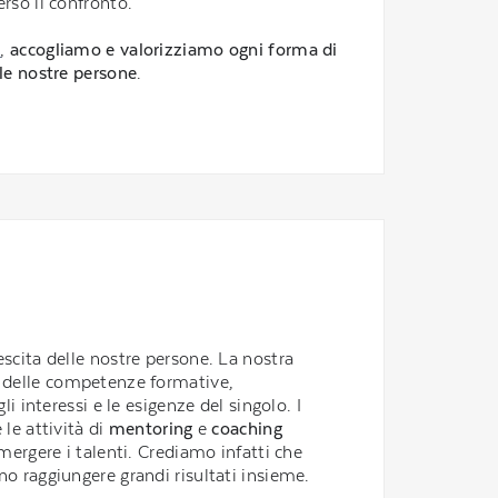
rso il confronto.
n
,
accogliamo e valorizziamo ogni forma di
 le nostre persone
.
escita delle nostre persone. La nostra
o delle competenze formative,
li interessi e le esigenze del singolo. I
e le attività di
mentoring
e
coaching
emergere i talenti. Crediamo infatti che
no raggiungere grandi risultati insieme.