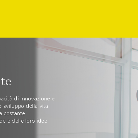
ste
acità di innovazione e
o sviluppo della vita
la costante
de e delle loro idee