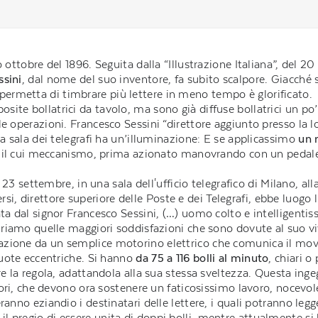
 ottobre del 1896. Seguita dalla “Illustrazione Italiana”, del 20
ssini
, dal nome del suo inventore, fa subito scalpore. Giacché 
ermetta di timbrare più lettere in meno tempo è glorificato.
ite bollatrici da tavolo, ma sono già diffuse bollatrici un p
e operazioni. Francesco Sessini “direttore aggiunto presso la lo
la sala dei telegrafi ha un’illuminazione: E se applicassimo
un 
hes il cui meccanismo, prima azionato manovrando con un pedal
no 23 settembre, in una sala dell'ufficio telegrafico di Milano, 
 direttore superiore delle Poste e dei Telegrafi, ebbe luogo l
ta dal signor Francesco Sessini, (…) uomo colto e intelligentiss
guriamo quelle maggiori soddisfazioni che sono dovute al suo v
zione da un semplice motorino elettrico che comunica il movim
ruote eccentriche. Si hanno
da 75 a 116 bolli al minuto
, chiari o
re la regola, adattandola alla sua stessa sveltezza. Questa ing
atori, che devono ora sostenere un faticosissimo lavoro, nocevol
ranno eziandio i destinatari delle lettere, i quali potranno leg
 pregio di essere unita di doppi bolli, mentre attualmente si 