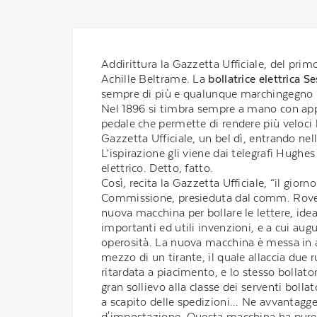
Addirittura la Gazzetta Ufficiale, del primo
Achille Beltrame. La
bollatrice elettrica Se
sempre di più e qualunque marchingegno p
Nel 1896 si timbra sempre a mano con appos
pedale che permette di rendere più veloci l
Gazzetta Ufficiale, un bel dì, entrando nel
L’ispirazione gli viene dai telegrafi Hug
elettrico. Detto, fatto.
Così, recita la Gazzetta Ufficiale, “il gior
Commissione, presieduta dal comm. Roversi,
nuova macchina per bollare le lettere, idea
importanti ed utili invenzioni, e a cui au
operosità. La nuova macchina è messa in a
mezzo di un tirante, il quale allaccia due 
ritardata a piacimento, e lo stesso bollato
gran sollievo alla classe dei serventi boll
a scapito delle spedizioni... Ne avvantagge
d'impostazione. Questa macchina ha pure il