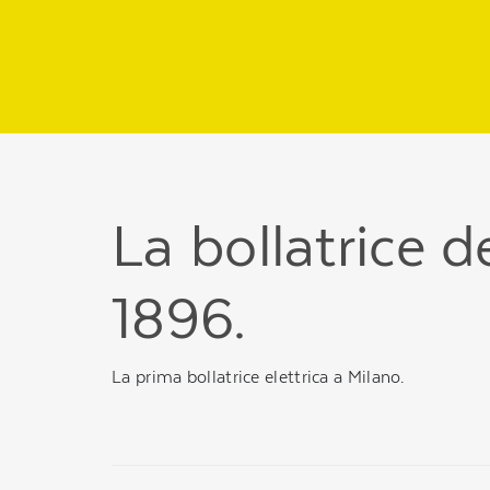
Regione
header
della
pagina
La bollatrice de
1896.
La prima bollatrice elettrica a Milano.