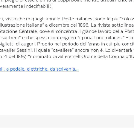
eramente indecifrabili”.
i, visto che in quegli anni le Poste milanesi sono le più “col
lustrazione Italiana” a dicembre del 1896. La rivista sottoline
 Stazione Centrale, dove si concentra il grande lavoro della Po
e sui treni” e che spesso contengono “i panattoni milanesi” – com
iglietti di auguri. Proprio nel periodo dell’anno in cui più concit
el cavalier Sessini. Il quale “cavaliere” ancora non è. Lo divent
 n. 4 del 1897, “nominato cavaliere nell’Ordine della Corona d’Ita
ali, a pedale, elettriche, da scrivania…