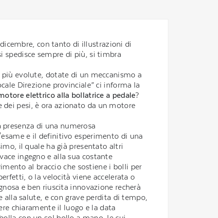
 dicembre, con tanto di illustrazioni di
si spedisce sempre di più, si timbra
o’ più evolute, dotate di un meccanismo a
cale Direzione provinciale” ci informa la
motore elettrico alla bollatrice a pedale
?
e dei pesi, è ora azionato da un motore
alla presenza di una numerosa
'esame e il definitivo esperimento di una
imo, il quale ha già presentato altri
ivace ingegno e alla sua costante
ento al braccio che sostiene i bolli per
 perfetti, o la velocità viene accelerata o
egnosa e ben riuscita innovazione recherà
e alla salute, e con grave perdita di tempo,
gere chiaramente il luogo e la data
bolla con un sol bollo a mano, le cui