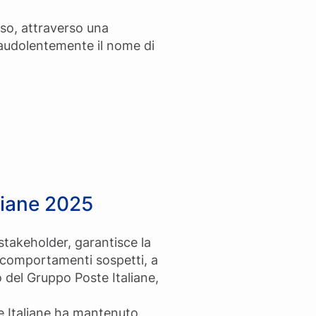
sso, attraverso una
raudolentemente il nome di
liane 2025
li stakeholder, garantisce la
 e comportamenti sospetti, a
o del Gruppo Poste Italiane,
te Italiane ha mantenuto