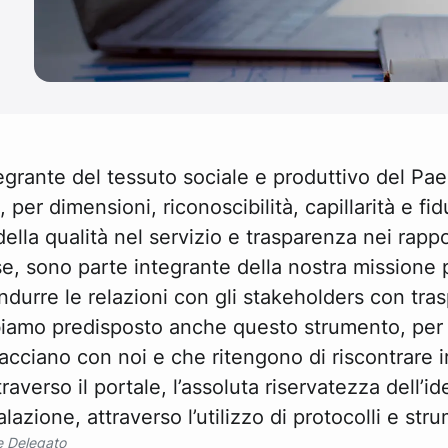
egrante del tessuto sociale e produttivo del Pae
, per dimensioni, riconoscibilità, capillarità e fi
della qualità nel servizio e trasparenza nei rappo
, sono parte integrante della nostra missione p
durre le relazioni con gli stakeholders con tra
biamo predisposto anche questo strumento, per
acciano con noi e che ritengono di riscontrare ir
averso il portale, l’assoluta riservatezza dell’i
zione, attraverso l’utilizzo di protocolli e strum
e Delegato