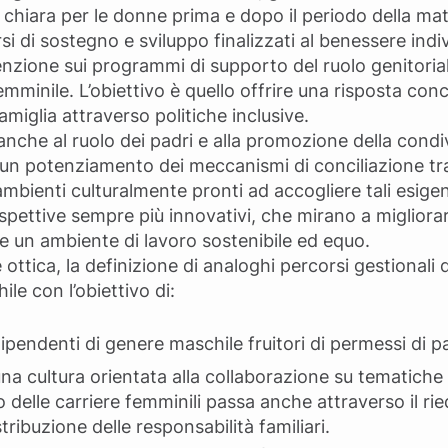
 chiara per le donne prima e dopo il periodo della mat
si di sostegno e sviluppo finalizzati al benessere indi
enzione sui programmi di supporto del ruolo genitorial
mminile. L’obiettivo è quello offrire una risposta con
famiglia attraverso politiche inclusive.
 anche al ruolo dei padri e alla promozione della condi
 un potenziamento dei meccanismi di conciliazione tra 
ambienti culturalmente pronti ad accogliere tali esige
pettive sempre più innovativi, che mirano a migliorare 
 un ambiente di lavoro sostenibile ed equo.
e ottica, la definizione di analoghi percorsi gestionali 
le con l’obiettivo di:
dipendenti di genere maschile fruitori di permessi di pa
 una cultura orientata alla collaborazione su tematiche
po delle carriere femminili passa anche attraverso il rie
stribuzione delle responsabilità familiari.