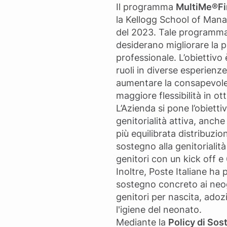
Il programma
MultiMe®Fi
la Kellogg School of Mana
del 2023. Tale programma è
desiderano migliorare la p
professionale. L’obiettivo
ruoli in diverse esperienz
aumentare la consapevolezz
maggiore flessibilità in ott
L’Azienda si pone l’obiett
genitorialità attiva, anch
più equilibrata distribuzio
sostegno alla genitorialit
genitori con un kick off e
Inoltre, Poste Italiane ha
sostegno concreto ai neoge
genitori per nascita, adoz
l'igiene del neonato.
Mediante la
Policy di Sos