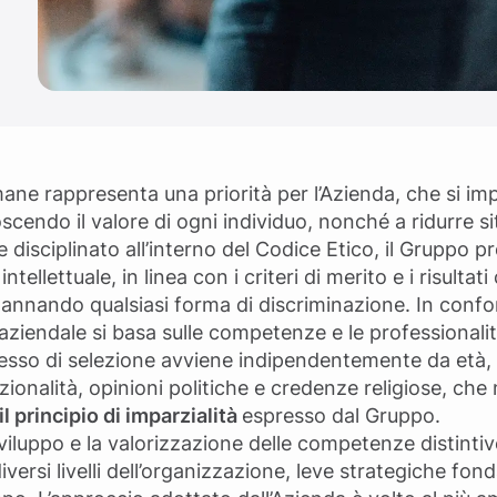
ane rappresenta una priorità per l’Azienda, che si imp
scendo il valore di ogni individuo, nonché a ridurre sit
me disciplinato all’interno del Codice Etico, il Grupp
ntellettuale, in linea con i criteri di merito e i risulta
annando qualsiasi forma di discriminazione. In confor
ziendale si basa sulle competenze e le professionalità 
cesso di selezione avviene indipendentemente da età
azionalità, opinioni politiche e credenze religiose, che
il principio di imparzialità
espresso dal Gruppo.
viluppo e la valorizzazione delle competenze distintive
versi livelli dell’organizzazione, leve strategiche fo