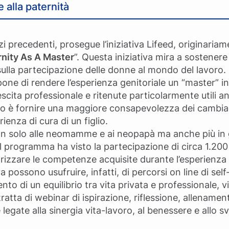
 alla paternità
zi precedenti, prosegue l’iniziativa Lifeed, originaria
nity As A Master
”. Questa iniziativa mira a sostenere 
sulla partecipazione delle donne al mondo del lavoro.
opone di rendere l’esperienza genitoriale un “master” 
escita professionale e ritenute particolarmente utili
ttivo è fornire una maggiore consapevolezza dei camb
ienza di cura di un figlio.
n solo alle neomamme e ai neopapà ma anche più in gen
 il programma ha visto la partecipazione di circa 1.200 
orizzare le competenze acquisite durante l’esperienza 
va possono usufruire, infatti, di percorsi on line di se
nto di un equilibrio tra vita privata e professionale, 
atta di webinar di ispirazione, riflessione, allename
legate alla sinergia vita-lavoro, al benessere e allo 