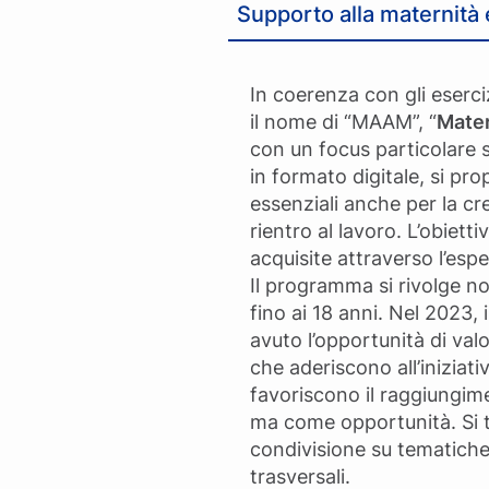
Supporto alla maternità e
In coerenza con gli eserci
il nome di “MAAM”, “
Mater
con un focus particolare 
in formato digitale, si pr
essenziali anche per la cr
rientro al lavoro. L’obie
acquisite attraverso l’esper
Il programma si rivolge no
fino ai 18 anni. Nel 2023,
avuto l’opportunità di val
che aderiscono all’iniziati
favoriscono il raggiungime
ma come opportunità. Si tr
condivisione su tematiche 
trasversali.