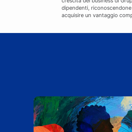
crescita del business di Gru
dipendenti, riconoscendone 
acquisire un vantaggio compe