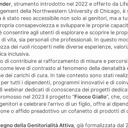
nder
, strumento introdotto nel 2022 e offerto da Lif
gement della Northwestern University di Chicago, è 
 stato reso accessibile non solo ai genitori, ma a tut
ropria consapevolezza e sviluppare le proprie capacit
 è consentire agli utenti di esplorare e scoprire le pro
e di vita, sia personali che professionali. In questo m
a dei ruoli ricoperti nelle diverse esperienze, valori
ica inclusiva.
ivo di contribuire al rafforzamento di misure e percors
e come leve di contrasto al fenomeno della denatalità
ne dei carichi di cura. In tale contesto sono stati reali
à per tutti i dipendenti, programmi innovativi e di coi
 6 webinar dedicati di conoscenza dei progetti dedicat
 promosso nel 2023 il progetto “
Fiocco Giallo
”, che, c
nitori e celebrare l'arrivo di un figlio, offre ai dipe
ione o affido preadottivo un cofanetto di prodotti di q
tegno della Genitorialità Attiva
, già formalizzata dal 