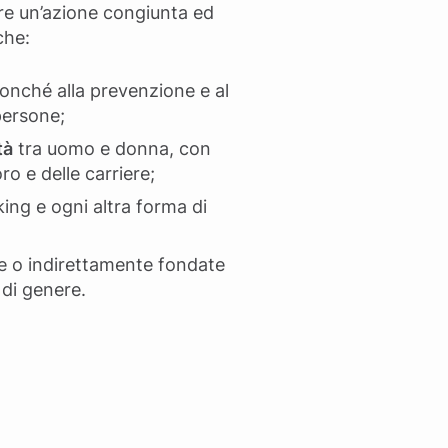
are un’azione congiunta ed
iche:
nonché alla prevenzione e al
 persone;
tà
tra uomo e donna, con
oro e delle carriere;
king e ogni altra forma di
e o indirettamente fondate
à di genere.