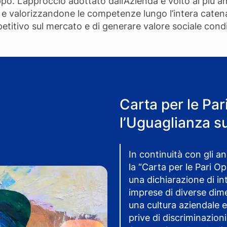
ppo. L’approccio adottato dall’Azienda è volto al più 
e valorizzandone le competenze lungo l’intera catena
titivo sul mercato e di generare valore sociale condi
Carta per le Par
l’Uguaglianza s
In continuità con gli a
la “Carta per le Pari O
una dichiarazione di in
imprese di diverse dim
una cultura aziendale e
prive di discriminazioni