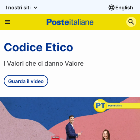
I nostri siti
English
C
Codice Etico di Poste Ital
Codice Etico
I Valori che ci danno Valore
Guarda il video