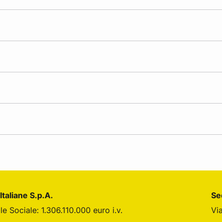
Italiane S.p.A.
Se
le Sociale: 1.306.110.000 euro i.v.
Vi
din
 Instagram
ane su Youtube