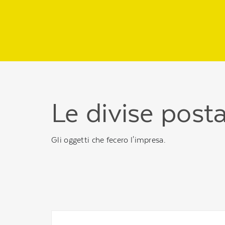
Regione
header
della
pagina
Le divise posta
Gli oggetti che fecero l'impresa.