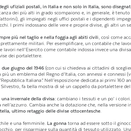
egli ufiziali postali, in Italia e non solo in Italia, sono disegna
tanza dei più alti in grado scompaiono e, in generale, è tenuto
fattorini), gli impiegati negli uffici postali e i dipendenti imp
i. I primi indossano delle vere e proprie divise, gli altri un 
pre più nel taglio e nella foggia agli abiti civil
i, così come acca
 prettamente militari. Per esemplificare, un contabile che lavor
che lavori nell’Esercito come contabile indossa invece una divisa
ise dei portalettere.
l due giugno del 1946
(con cui si chiedeva ai cittadini di scegl
n più un emblema del Regno d’Italia, con annessi e connessi (v
Repubblica Italiana”. Nell’esposizione dedicata ai primi 160 ann
Silvestro, fa bella mostra di sé un cappello da portalettere del
 una invernale della divisa:
cambiano i tessuti e un po’ i colori. 
ma nell’azzurro. Cambia anche la dotazione che, nella versione
ella, ultimo retaggio delle divise ottocentesche
.
hile e una femminile.
La gonna
torna ad essere sotto il ginocc
nocchio, per risparmiare sulla quantità di tessuto utilizzato. Un