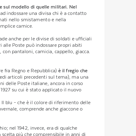
te sul modello di quelle militari.
Nel
 ad indossare una divisa chi è a contatto
egnati nello smistamento e nella
semplice camice.
de anche per le divise di soldati e ufficiali
i alle Poste può indossare propri abiti
, con pantaloni, camicia, cappello, giacca.
iere fra Regno e Repubblica)
è il fregio che
edi articoli precedenti sul tema), ma una
i delle Poste italiane, ancora in corso
 1927 su cui è stato applicato il nuovo
Il blu – che è il colore di riferimento delle
 invernale, comprende anche giaccone o
hio; nel 1942, invece, era di qualche
a scelta più che comprensibile in anni di