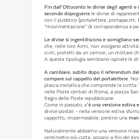
Fin dall’Ottocento le divise degli agenti e d
secondo dopoguerra
le divise di rappresen
con il pubblico (portalettere, portapacchi, 
“movimentazione” di corrispondenza e pacch
Le divise si ingentiliscono e somigliano sem
che, nelle loro Armi, non svolgano attività
civili, protetti da un camice; un militare 
A questa tipologia sembrano ispirate le div
A cambiare, subito dopo il referendum de
compare sul cappello del portalettere
. No
placca metallica che comprende la scritta “
nelle Poste centrali di Roma, a piazza San 
fregio delle Poste repubblicane.
Come in passato,
c’è una versione estiva e
divise postali – nella versione estiva sfu
cappotto, impermeabile, persino una
mant
Naturalmente abbiamo una versione masc
centimetro più corta, proprio a filo del gi