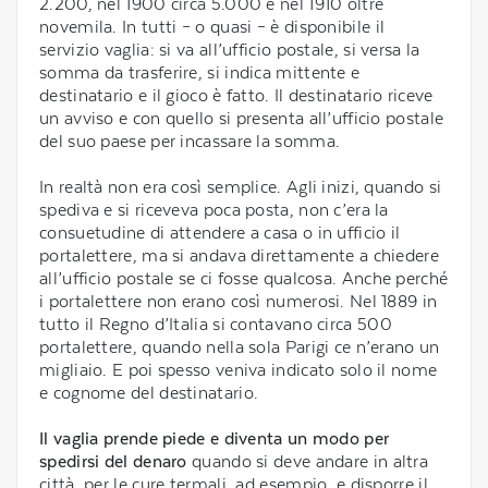
2.200, nel 1900 circa 5.000 e nel 1910 oltre
novemila. In tutti – o quasi – è disponibile il
servizio vaglia: si va all’ufficio postale, si versa la
somma da trasferire, si indica mittente e
destinatario e il gioco è fatto. Il destinatario riceve
un avviso e con quello si presenta all’ufficio postale
del suo paese per incassare la somma.
In realtà non era così semplice. Agli inizi, quando si
spediva e si riceveva poca posta, non c’era la
consuetudine di attendere a casa o in ufficio il
portalettere, ma si andava direttamente a chiedere
all’ufficio postale se ci fosse qualcosa. Anche perché
i portalettere non erano così numerosi. Nel 1889 in
tutto il Regno d’Italia si contavano circa 500
portalettere, quando nella sola Parigi ce n’erano un
migliaio. E poi spesso veniva indicato solo il nome
e cognome del destinatario.
Il vaglia prende piede e diventa un modo per
spedirsi del denaro
quando si deve andare in altra
città, per le cure termali, ad esempio, e disporre il