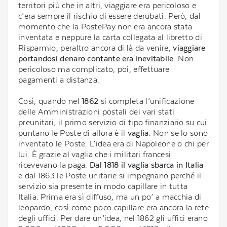
territori più che in altri, viaggiare era pericoloso e
c’era sempre il rischio di essere derubati. Però, dal
momento che la PostePay non era ancora stata
inventata e neppure la carta collegata al libretto di
Risparmio, peraltro ancora di là da venire,
viaggiare
portandosi denaro contante era inevitabile
. Non
pericoloso ma complicato, poi, effettuare
pagamenti a distanza.
Così, quando nel
1862
si completa l’unificazione
delle Amministrazioni postali dei vari stati
preunitari, il primo servizio di tipo finanziario su cui
puntano le Poste di allora è il
vaglia
. Non se lo sono
inventato le Poste. L’idea era di Napoleone o chi per
lui. È grazie al vaglia che i militari francesi
ricevevano la paga.
Dal 1818 il vaglia sbarca in Italia
e dal 1863 le Poste unitarie si impegnano perché il
servizio sia presente in modo capillare in tutta
Italia. Prima era sì diffuso, ma un po’ a macchia di
leopardo, così come poco capillare era ancora la rete
degli uffici. Per dare un’idea, nel 1862 gli uffici erano