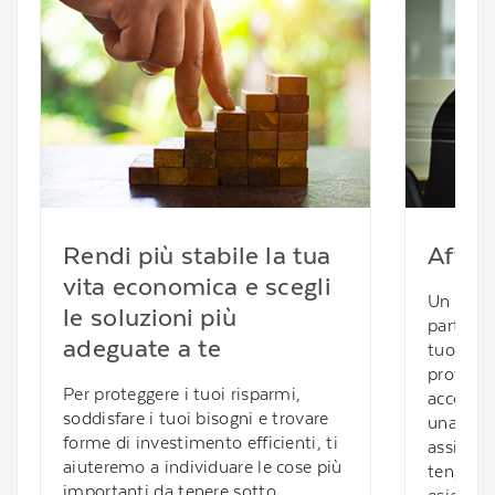
Rendi più stabile la tua
Affid
vita economica e scegli
Un profe
le soluzioni più
partendo
adeguate a te
tuoi obie
profilo d
Per proteggere i tuoi risparmi,
accompa
soddisfare i tuoi bisogni e trovare
una pian
forme di investimento efficienti, ti
assicura
aiuteremo a individuare le cose più
tenga co
importanti da tenere sotto