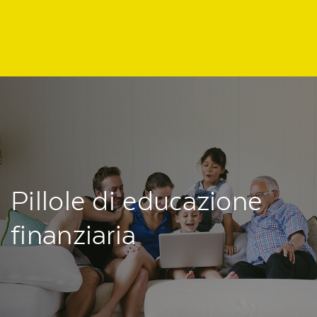
Regione
header
della
pagina
Pillole di educazione
finanziaria