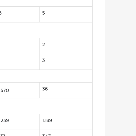
8
5
7
2
3
36
.570
.239
1.189