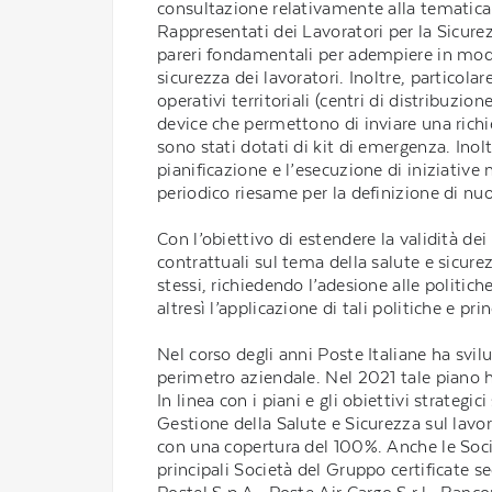
consultazione relativamente alla tematica d
Rappresentati dei Lavoratori per la Sicur
pareri fondamentali per adempiere in modo 
sicurezza dei lavoratori. Inoltre, particola
operativi territoriali (centri di distribuzio
device che permettono di inviare una richie
sono stati dotati di kit di emergenza. Ino
pianificazione e l’esecuzione di iniziative 
periodico riesame per la definizione di nuo
Con l’obiettivo di estendere la validità de
contrattuali sul tema della salute e sicurez
stessi, richiedendo l’adesione alle politich
altresì l’applicazione di tali politiche e pri
Nel corso degli anni Poste Italiane ha svilu
perimetro aziendale. Nel 2021 tale piano h
In linea con i piani e gli obiettivi strategic
Gestione della Salute e Sicurezza sul lavo
con una copertura del 100%. Anche le Socie
principali Società del Gruppo certificate 