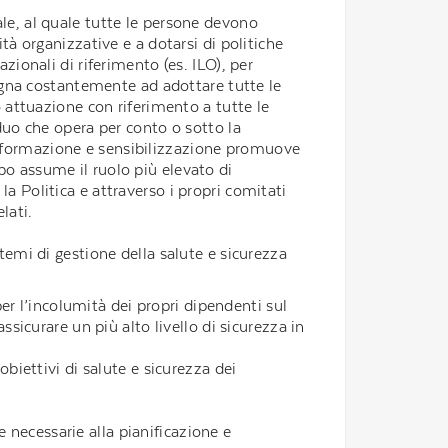
ale, al quale tutte le persone devono
ità organizzative e a dotarsi di politiche
zionali di riferimento (es. ILO), per
mpegna costantemente ad adottare tutte le
o attuazione con riferimento a tutte le
iduo che opera per conto o sotto la
 informazione e sensibilizzazione promuove
po assume il ruolo più elevato di
la Politica e attraverso i propri comitati
lati.
stemi di gestione della salute e sicurezza
per l’incolumità dei propri dipendenti sul
sicurare un più alto livello di sicurezza in
biettivi di salute e sicurezza dei
e necessarie alla pianificazione e