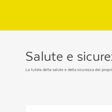
Regione
header
della
pagina
Salute e sicur
La tutela della salute e della sicurezza dei pro