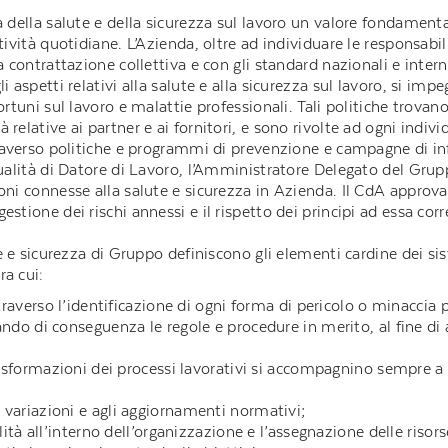
a della salute e della sicurezza sul lavoro un valore fondament
tività quotidiane. L’Azienda, oltre ad individuare le responsabil
a contrattazione collettiva e con gli standard nazionali e interna
li aspetti relativi alla salute e alla sicurezza sul lavoro, si i
ortuni sul lavoro e malattie professionali. Tali politiche trovan
 relative ai partner e ai fornitori, e sono rivolte ad ogni indiv
attraverso politiche e programmi di prevenzione e campagne di
qualità di Datore di Lavoro, l’Amministratore Delegato del Grup
oni connesse alla salute e sicurezza in Azienda. Il CdA approva 
stione dei rischi annessi e il rispetto dei principi ad essa corre
ute e sicurezza di Gruppo definiscono gli elementi cardine dei si
ra cui:
traverso l’identificazione di ogni forma di pericolo o minaccia 
do di conseguenza le regole e procedure in merito, al fine di as
rasformazioni dei processi lavorativi si accompagnino sempre a o
variazioni e agli aggiornamenti normativi;
lità all’interno dell’organizzazione e l’assegnazione delle risors