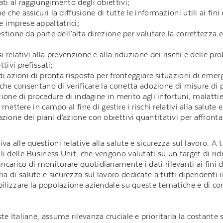
ti al raggiungimento degli obiettivi;
 che assicuri la diffusione di tutte le informazioni utili ai fi
 imprese appaltatrici;
stione da parte dell’alta direzione per valutare la correttezza e
 relativi alla prevenzione e alla riduzione dei rischi e delle pro
tivi prefissati;
 di azioni di pronta risposta per fronteggiare situazioni di emer
e che consentano di verificare la corretta adozione di misure di
zione di procedure di indagine in merito agli infortuni, malattie 
 mettere in campo al fine di gestire i rischi relativi alla salute e
ione dei piani d’azione con obiettivi quantitativi per affrontare
iva alle questioni relative alla salute e sicurezza sul lavoro. A 
ili delle Business Unit, che vengono valutati su un target di rid
incarico di monitorare quotidianamente i dati rilevanti ai fini de
ia di salute e sicurezza sul lavoro dedicate a tutti dipendenti i
nsibilizzare la popolazione aziendale su queste tematiche e di 
oste Italiane, assume rilevanza cruciale e prioritaria la costant