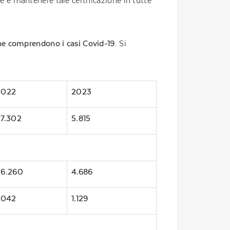
ne è mantenere tale certificazione in tutte
 che comprendono i casi Covid-19
. Si
2022
2023
27.302
5.815
26.260
4.686
.042
1.129