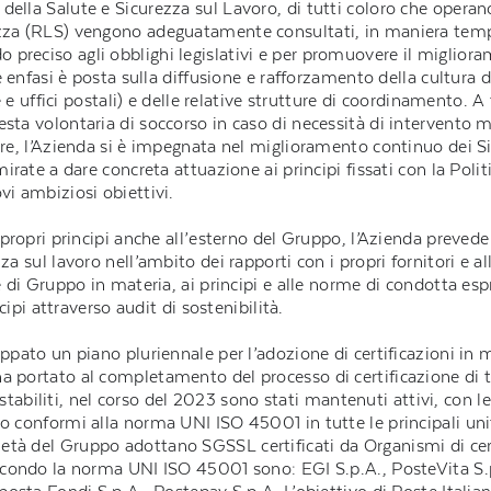
ella Salute e Sicurezza sul Lavoro, di tutti coloro che operano
ezza (RLS) vengono adeguatamente consultati, in maniera tempe
preciso agli obblighi legislativi e per promuovere il migliora
re enfasi è posta sulla diffusione e rafforzamento della cultura de
ne e uffici postali) e delle relative strutture di coordinamento. A
sta volontaria di soccorso in caso di necessità di intervento med
ltre, l’Azienda si è impegnata nel miglioramento continuo dei S
mirate a dare concreta attuazione ai principi fissati con la Polit
vi ambiziosi obiettivi.
i propri principi anche all’esterno del Gruppo, l’Azienda prevede
za sul lavoro nell’ambito dei rapporti con i propri fornitori e al
e di Gruppo in materia, ai principi e alle norme di condotta esp
ncipi attraverso audit di sostenibilità.
ppato un piano pluriennale per l’adozione di certificazioni in m
a portato al completamento del processo di certificazione di 
i stabiliti, nel corso del 2023 sono stati mantenuti attivi, con le 
ro conformi alla norma UNI ISO 45001 in tutte le principali un
tà del Gruppo adottano SGSSL certificati da Organismi di cert
secondo la norma UNI ISO 45001 sono: EGI S.p.A., PosteVita S.