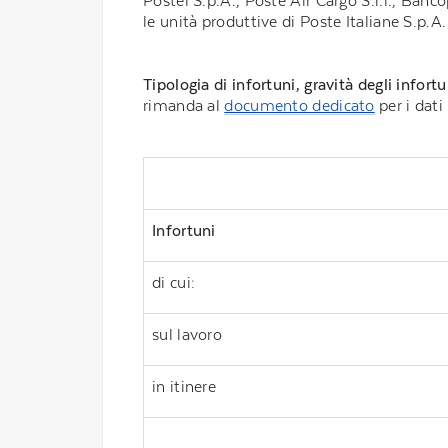
Postel S.p.A., Poste Air Cargo S.r.l., Banc
le unità produttive di Poste Italiane S.p.A
Tipologia di infortuni, gravità degli infor
rimanda al
documento dedicato
per i dati
Infortuni
di cui:
sul lavoro
in itinere