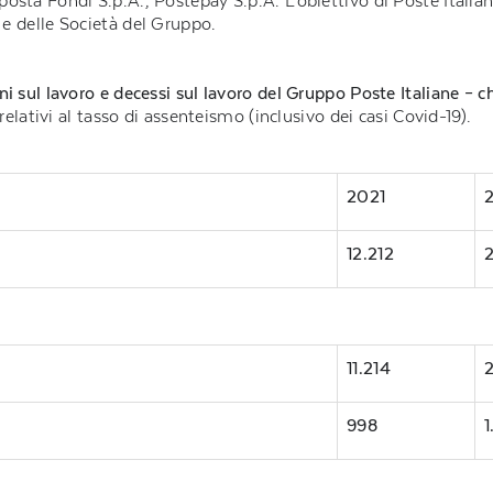
oposta Fondi S.p.A., Postepay S.p.A. L’obiettivo di Poste Italia
. e delle Società del Gruppo.
tuni sul lavoro e decessi sul lavoro del Gruppo Poste Italiane –
 relativi al tasso di assenteismo (inclusivo dei casi Covid-19).
2021
12.212
11.214
998
1