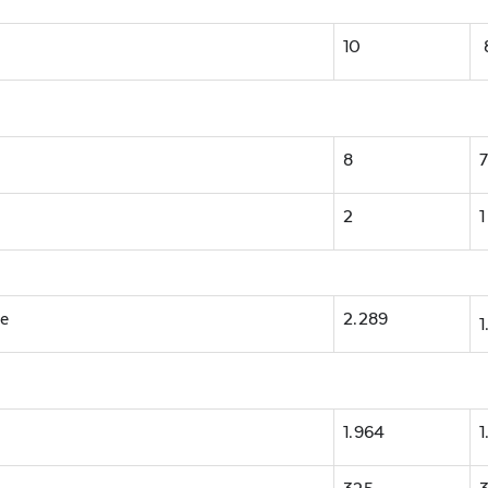
10
8
2
1
ze
2.289
1
1.964
1